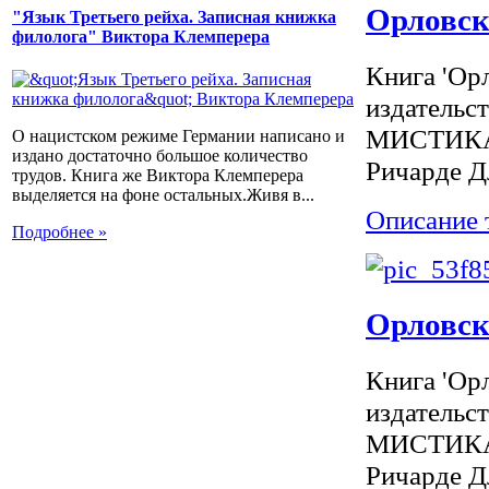
Орловск
"Язык Третьего рейха. Записная книжка
филолога" Виктора Клемперера
Книга 'Ор
издатель
МИСТИКА, 
О нацистском режиме Германии написано и
издано достаточно большое количество
Ричарде Дл
трудов. Книга же Виктора Клемперера
выделяется на фоне остальных.Живя в...
Описание 
Подробнее »
Орловск
Книга 'Ор
издатель
МИСТИКА, 
Ричарде Дл