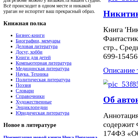
для резюме можно у визажиста нашей студии.
Всё происходит в одном месте и никакой
Никитин
ураган не испортит ваш прекрасный образ.
Книжная полка
Книга 'Ни
Бизнес-книги
Фантастик
Биографии, мемуары
стр., Сред
Деловая литература
Досуг, хобби
699-15456
Книги для детей
Компьютерная литература
Описание 
Медицинская литература
Наука. Техника
Политическая литература
Поэзия
Словари
Справочники
Об авто
Художественные
Энциклопедии
Юридическая литература
Аннотация
содержит 
Новое в литературе
174ФЗ «Об
Презентация новой книги Ника Перумова