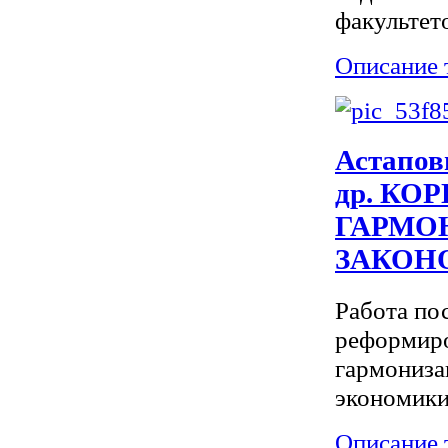
факультето
Описание 
Астапови
др. КО
ГАРМО
ЗАКОН
Работа по
реформиро
гармониза
экономики
Описание 