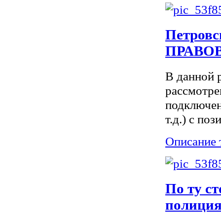
Петров
ПРАВО
В данной 
рассмотре
подключен
т.д.) с по
Описание 
По ту ст
полиция