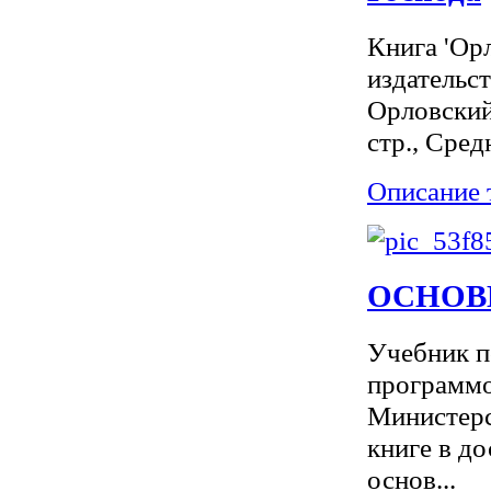
Книга 'Ор
издательс
Орловский
стр., Сред
Описание 
ОСНОВЫ 
Учебник п
программо
Министерс
книге в д
основ...