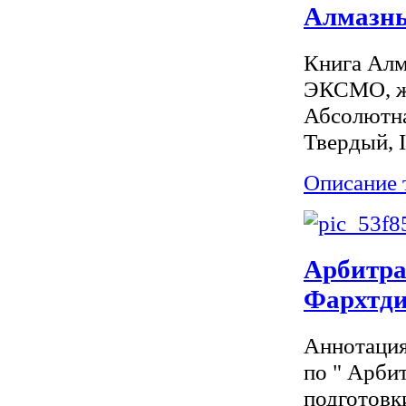
Алмазны
Книга Алм
ЭКСМО, жа
Абсолютна
Твердый, 
Описание 
Арбитра
Фархтд
Аннотация
по " Арби
подготовк