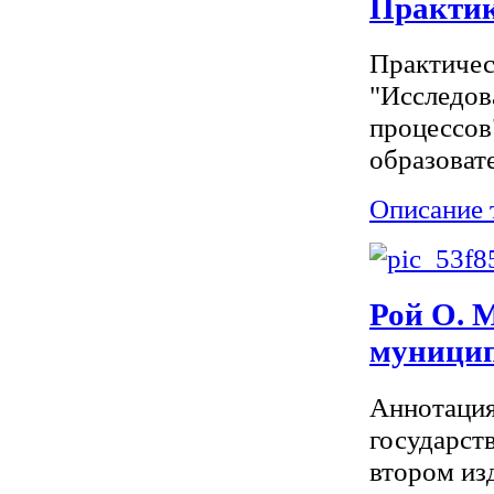
Практи
Практичес
"Исследов
процессов
образовате
Описание 
Рой О. 
муницип
Аннотация
государст
втором из