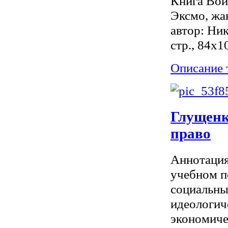
Книга Войн
Эксмо, ж
автор: Ни
стр., 84x1
Описание 
Глущенк
право
Аннотация
учебном п
социальны
идеологич
экономичес