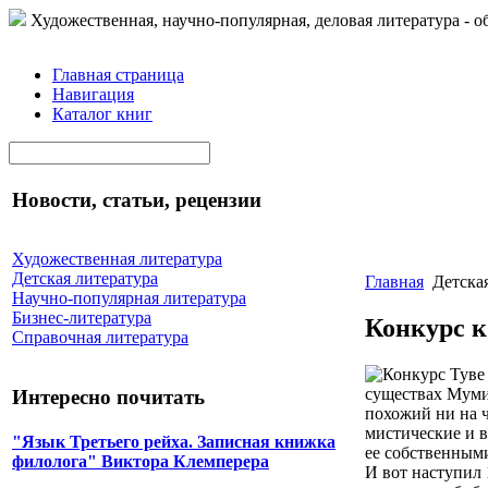
Художественная, научно-популярная, деловая литература - о
Главная страница
Навигация
Каталог книг
Новости, статьи, рецензии
Художественная литература
Детская литература
Главная
Детска
Научно-популярная литература
Бизнес-литература
Конкурс к
Справочная литература
существах Муми
Интересно почитать
похожий ни на ч
мистические и 
"Язык Третьего рейха. Записная книжка
ее собственным
филолога" Виктора Клемперера
И вот наступил