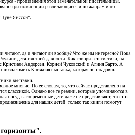
нкурса - произведения этой замечательной писательницы.
зовано три номинации различающиеся и по жанрам и по
 Туве Янссон".
ни читают, да и читают ли вообще? Что же им интересно? Пока
оулинг десятилетней давности. Как говорит статистика, на
с Кристиан Андерсен, Корней Чуковский и Агния Барто. А
ит познакомить Книжная выставка, которая не так давно
тники выставки.
рное многие. По ее словам, то, что сейчас представлено на
ется классикой. Однако все те реалии, которые упоминаются в
ая посуда - современные дети даже не представляют, что это
 предназначена для наших детей, только так книги помогут
 горизонты".