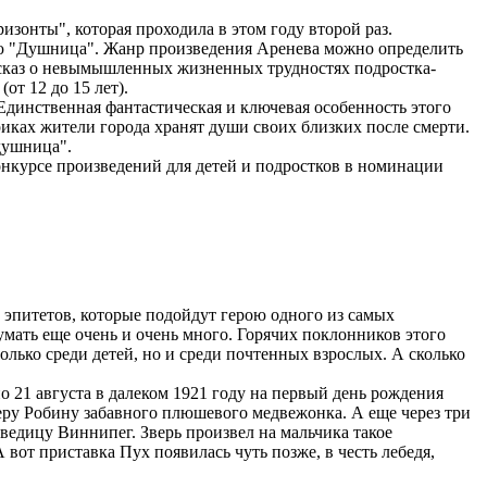
зонты", которая проходила в этом году второй раз.
ью "Душница". Жанр произведения Аренева можно определить
ассказ о невымышленных жизненных трудностях подростка-
от 12 до 15 лет).
Единственная фантастическая и ключевая особенность этого
иках жители города хранят души своих близких после смерти.
душница".
нкурсе произведений для детей и подростков в номинации
 эпитетов, которые подойдут герою одного из самых
ать еще очень и очень много. Горячих поклонников этого
олько среди детей, но и среди почтенных взрослых. А сколько
о 21 августа в далеком 1921 году на первый день рождения
еру Робину забавного плюшевого медвежонка. А еще через три
ведицу Виннипег. Зверь произвел на мальчика такое
вот приставка Пух появилась чуть позже, в честь лебедя,