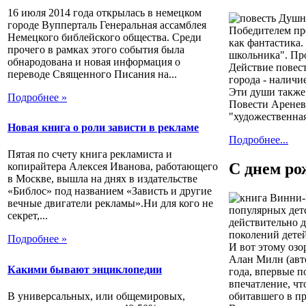
16 июля 2014 года открылась в немецком
городе Вупперталь Генеральная ассамблея
Победителем пр
Немецкого библейского общества. Среди
как фантастика.
прочего в рамках этого события была
школьника". Про
обнародована и новая информация о
Действие повест
переводе Священного Писания на...
города - наличи
Эти души также
Подробнее »
Повести Аренев
"художественная
Новая книга о роли зависти в рекламе
Подробнее...
Пятая по счету книга рекламиста и
С днем ро
копирайтера Алексея Иванова, работающего
в Москве, вышла на днях в издательстве
«Библос» под названием «Зависть и другие
вечные двигатели рекламы».Ни для кого не
популярных дет
секрет,...
действительно д
поколений дете
Подробнее »
И вот этому озо
Алан Милн (авт
Какими бывают энциклопедии
года, впервые п
впечатление, чт
В универсальных, или общемировых,
обитавшего в п