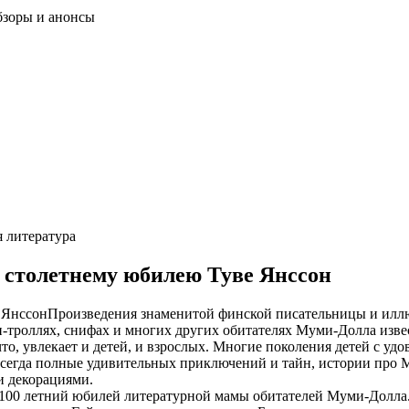
бзоры и анонсы
я литература
 столетнему юбилею Туве Янссон
Произведения знаменитой финской писательницы и иллю
-троллях, снифах и многих других обитателях Муми-Долла изве
то, увлекает и детей, и взрослых. Многие поколения детей с у
всегда полные удивительных приключений и тайн, истории про 
и декорациями.
 100 летний юбилей литературной мамы обитателей Муми-Долла. 