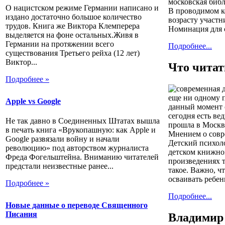
московская библ
О нацистском режиме Германии написано и
В проводимом ко
издано достаточно большое количество
возрасту участн
трудов. Книга же Виктора Клемперера
Номинация для 
выделяется на фоне остальных.Живя в
Германии на протяжении всего
Подробнее...
существования Третьего рейха (12 лет)
Виктор...
Что читат
Подробнее »
еще ни одному п
Apple vs Google
данный момент 
сегодня есть ве
Не так давно в Соединенных Штатах вышла
прошла в Москв
в печать книга «Врукопашную: как Apple и
Мнением о совр
Google развязали войну и начали
Детский психоло
революцию» под авторством журналиста
детском книжном
Фреда Фогельштейна. Вниманию читателей
произведениях т
предстали неизвестные ранее...
такое. Важно, ч
осваивать ребен
Подробнее »
Подробнее...
Новые данные о переводе Священного
Писания
Владимир 