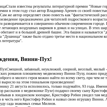
Стали известны результаты литературной премии "Новые гори
емии в этом году стал автор Владимир Аренев со своей повест
 Сам же автор определяет свою повесть как "фантастический р
изведение предназначено для читателей подросткового возраста (
и разворачивается в совершенно обычном современном городе. 
е летающих воздушных шариков в домах и на улицах. В этих шар
 обитают и в большой древней башне. Эта башня и называется "
а "Душница" также было отдано третье место в национальном ко
 литература".
ждения, Винни-Пух!
Смешной, забавный, неуклюжий, озорной, веселый, милый -
ских романов плюшевому медвежонку Винни Пуху, пожно придум
оброго и милого героя можно найти по всему свету, при чем не т
й выросло на этом гениальном произведении!
рнику 21 августа исполнилось, только подумайте, 93 года. Именн
ор рассказов о медвежонке Пухе) подарил своему сыну Кристоф
обывав в лондонском зоопарке, Кристофер Робин увидел там мед
о в честь него Кристофер Робин и назвал свою игрушку Винни. А 
руду сада знакомых семьи Милнов.