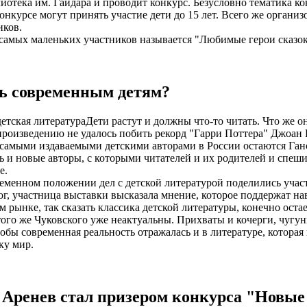
иотека им. Гайдара и проводит конкурс. Безусловно тематика ко
нкурсе могут принять участие дети до 15 лет. Всего же органи
иков.
самых маленьких участников называется "Любимые герои сказок
ь современным детям?
Дети растут и должны что-то читать. Что же о
роизведению не удалось побить рекорд "Гарри Поттера" Джоан Р
самыми издаваемыми детскими авторами в России остаются Ган
дь и новые авторы, с которыми читателей и их родителей и спеш
е.
еменном положении дел с детской литературой поделились учас
г, участница выставки высказала мнение, которое поддержат наве
 рынке, так сказать классика детской литературы, конечно оста
ого же Чуковского уже неактуальны. Прихваты и кочерги, чугунн
тобы современная реальность отражалась и в литературе, которая
ку мир.
Аренев стал призером конкурса "Новые