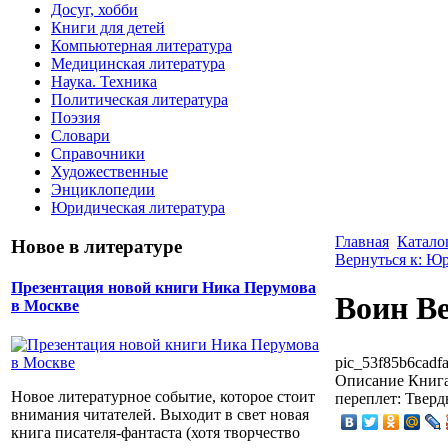
Досуг, хобби
Книги для детей
Компьютерная литература
Медицинская литература
Наука. Техника
Политическая литература
Поэзия
Словари
Справочники
Художественные
Энциклопедии
Юридическая литература
Главная
Катало
Новое в литературе
Вернуться к: Ю
Презентация новой книги Ника Перумова
Воин В
в Москве
pic_53f85b6cadfa
Описание
Книга
Новое литературное событие, которое стоит
переплет: Тверд
внимания читателей. Выходит в свет новая
книга писателя-фантаста (хотя творчество