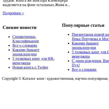
трудов. Книга же Виктора Клемперера
выделяется на фоне остальных.Живя в...
Подробнее »
Популярные статьи
Свежие новости
Презентация новой к
Справочники.
Ника Перумова в Мос
Классификация
Какими бывают
Все о словарях
энциклопедии
Какими бывают
5 толковых книг для 
энциклопедии
менеджера
5 толковых книг для HR-
С днем рождения, Ви
менеджера
Пух!
Новая книга о Twitter
Все о словарях
Copyright © Каталог книг: художественная, научно-популярная,