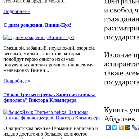
Центральн
этого автора вряд ли можно...
и свобод 
Подробнее »
гражданин
С днем рождения, Винни-Пух!
рассматри
государств
Смешной, забавный, неуклюжий, озорной,
Издание п
веселый, милый - эпитетов, которые
подойдут герою одного из самых
аспиранта
популярных детских романов плюшевому
медвежонку Винни...
также все
государств
Подробнее »
"Язык Третьего рейха. Записная книжка
филолога" Виктора Клемперера
Купить уч
Абдулаев
О нацистском режиме Германии написано и
издано достаточно большое количество