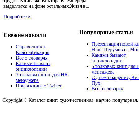
трудов. Книга же Виктора Клемперера
выделяется на фоне остальных.Живя в...
Подробнее »
Популярные статьи
Свежие новости
Презентация новой к
Справочники.
Ника Перумова в Мос
Классификация
Какими бывают
Все о словарях
энциклопедии
Какими бывают
5 толковых книг для 
энциклопедии
менеджера
5 толковых книг для HR-
С днем рождения, Ви
менеджера
Пух!
Новая книга о Twitter
Все о словарях
Copyright © Каталог книг: художественная, научно-популярная,