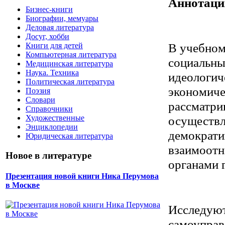
Аннотаци
Бизнес-книги
Биографии, мемуары
Деловая литература
Досуг, хобби
В учебном
Книги для детей
Компьютерная литература
социальны
Медицинская литература
Наука. Техника
идеологич
Политическая литература
экономиче
Поэзия
Словари
рассматри
Справочники
Художественные
осуществл
Энциклопедии
демократи
Юридическая литература
взаимоотн
Новое в литературе
органами 
Презентация новой книги Ника Перумова
в Москве
Исследуют
самоуправ