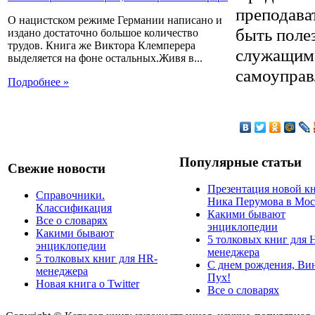
преподава
О нацистском режиме Германии написано и
быть поле
издано достаточно большое количество
трудов. Книга же Виктора Клемперера
служащим,
выделяется на фоне остальных.Живя в...
самоуправ
Подробнее »
Популярные статьи
Свежие новости
Презентация новой к
Справочники.
Ника Перумова в Мос
Классификация
Какими бывают
Все о словарях
энциклопедии
Какими бывают
5 толковых книг для 
энциклопедии
менеджера
5 толковых книг для HR-
С днем рождения, Ви
менеджера
Пух!
Новая книга о Twitter
Все о словарях