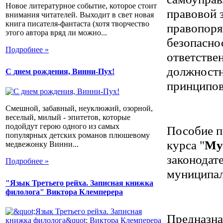
Новое литературное событие, которое стоит
правовой 
внимания читателей. Выходит в свет новая
книга писателя-фантаста (хотя творчество
правопоря
этого автора вряд ли можно...
безопасно
Подробнее »
ответстве
должностн
С днем рождения, Винни-Пух!
принципов
Смешной, забавный, неуклюжий, озорной,
веселый, милый - эпитетов, которые
подойдут герою одного из самых
Пособие п
популярных детских романов плюшевому
курса "
Му
медвежонку Винни...
законодат
Подробнее »
муниципал
"Язык Третьего рейха. Записная книжка
филолога" Виктора Клемперера
Предназна