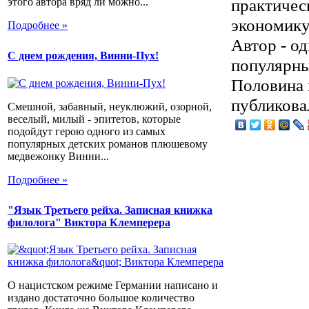
практичес
этого автора вряд ли можно...
экономику,
Подробнее »
Автор - о
С днем рождения, Винни-Пух!
популярны
Половина 
публикова
Смешной, забавный, неуклюжий, озорной,
веселый, милый - эпитетов, которые
подойдут герою одного из самых
популярных детских романов плюшевому
медвежонку Винни...
Подробнее »
"Язык Третьего рейха. Записная книжка
филолога" Виктора Клемперера
О нацистском режиме Германии написано и
издано достаточно большое количество