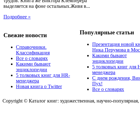
трудов. Книга же Виктора Клемперера
выделяется на фоне остальных.Живя в...
Подробнее »
Популярные статьи
Свежие новости
Презентация новой к
Справочники.
Ника Перумова в Мос
Классификация
Какими бывают
Все о словарях
энциклопедии
Какими бывают
5 толковых книг для 
энциклопедии
менеджера
5 толковых книг для HR-
С днем рождения, Ви
менеджера
Пух!
Новая книга о Twitter
Все о словарях
Copyright © Каталог книг: художественная, научно-популярная,