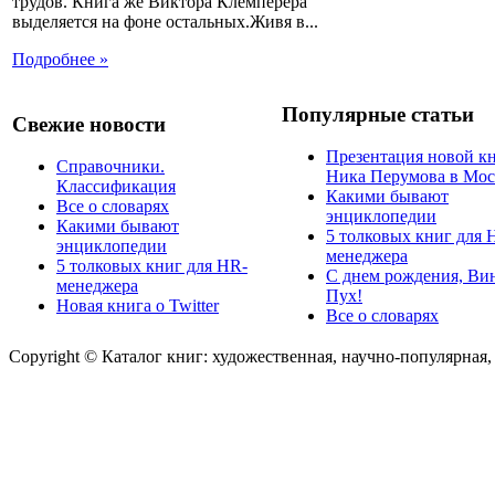
трудов. Книга же Виктора Клемперера
выделяется на фоне остальных.Живя в...
Подробнее »
Популярные статьи
Свежие новости
Презентация новой к
Справочники.
Ника Перумова в Мос
Классификация
Какими бывают
Все о словарях
энциклопедии
Какими бывают
5 толковых книг для 
энциклопедии
менеджера
5 толковых книг для HR-
С днем рождения, Ви
менеджера
Пух!
Новая книга о Twitter
Все о словарях
Copyright © Каталог книг: художественная, научно-популярная,