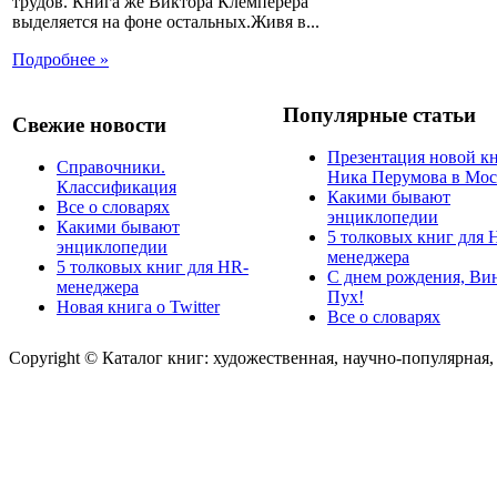
трудов. Книга же Виктора Клемперера
выделяется на фоне остальных.Живя в...
Подробнее »
Популярные статьи
Свежие новости
Презентация новой к
Справочники.
Ника Перумова в Мос
Классификация
Какими бывают
Все о словарях
энциклопедии
Какими бывают
5 толковых книг для 
энциклопедии
менеджера
5 толковых книг для HR-
С днем рождения, Ви
менеджера
Пух!
Новая книга о Twitter
Все о словарях
Copyright © Каталог книг: художественная, научно-популярная,