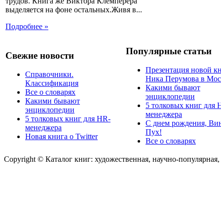
трудов. Книга же Виктора Клемперера
выделяется на фоне остальных.Живя в...
Подробнее »
Популярные статьи
Свежие новости
Презентация новой к
Справочники.
Ника Перумова в Мос
Классификация
Какими бывают
Все о словарях
энциклопедии
Какими бывают
5 толковых книг для 
энциклопедии
менеджера
5 толковых книг для HR-
С днем рождения, Ви
менеджера
Пух!
Новая книга о Twitter
Все о словарях
Copyright © Каталог книг: художественная, научно-популярная,