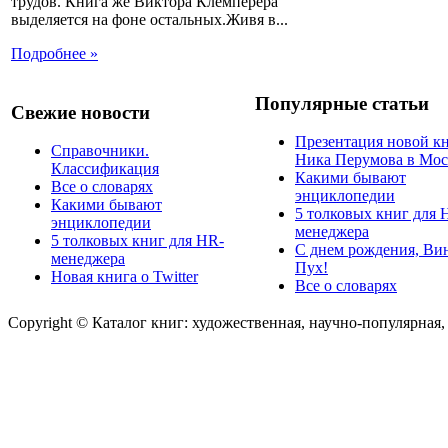
трудов. Книга же Виктора Клемперера
выделяется на фоне остальных.Живя в...
Подробнее »
Популярные статьи
Свежие новости
Презентация новой к
Справочники.
Ника Перумова в Мос
Классификация
Какими бывают
Все о словарях
энциклопедии
Какими бывают
5 толковых книг для 
энциклопедии
менеджера
5 толковых книг для HR-
С днем рождения, Ви
менеджера
Пух!
Новая книга о Twitter
Все о словарях
Copyright © Каталог книг: художественная, научно-популярная,