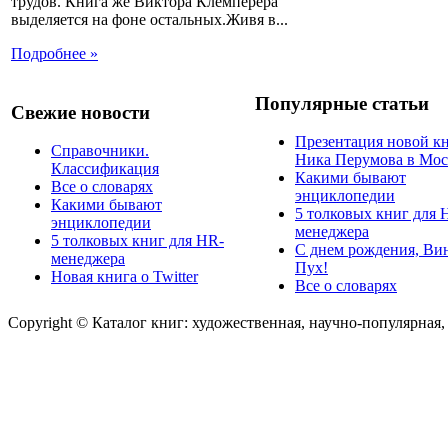
трудов. Книга же Виктора Клемперера
выделяется на фоне остальных.Живя в...
Подробнее »
Популярные статьи
Свежие новости
Презентация новой к
Справочники.
Ника Перумова в Мос
Классификация
Какими бывают
Все о словарях
энциклопедии
Какими бывают
5 толковых книг для 
энциклопедии
менеджера
5 толковых книг для HR-
С днем рождения, Ви
менеджера
Пух!
Новая книга о Twitter
Все о словарях
Copyright © Каталог книг: художественная, научно-популярная,