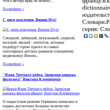
французск
этого автора вряд ли можно...
dictionnair
Подробнее »
издательс
С днем рождения, Винни-Пух!
Словари.Р
серия: Сло
Смешной, забавный, неуклюжий, озорной,
веселый, милый - эпитетов, которые
подойдут герою одного из самых
популярных детских романов плюшевому
медвежонку Винни...
Подробнее »
"Язык Третьего рейха. Записная книжка
филолога" Виктора Клемперера
О нацистском режиме Германии написано и
издано достаточно большое количество