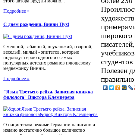
более 230
этого автора вряд ли можно...
Проиллюст
Подробнее »
художеств
С днем рождения, Винни-Пух!
примерами
широкого 
писателей,
Смешной, забавный, неуклюжий, озорной,
учебников
веселый, милый - эпитетов, которые
подойдут герою одного из самых
студентов 
популярных детских романов плюшевому
медвежонку Винни...
Полезен д
правильно
Подробнее »
"Язык Третьего рейха. Записная книжка
филолога" Виктора Клемперера
О нацистском режиме Германии написано и
издано достаточно большое количество