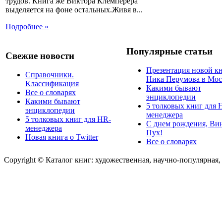
трудов. Книга же Виктора Клемперера
выделяется на фоне остальных.Живя в...
Подробнее »
Популярные статьи
Свежие новости
Презентация новой к
Справочники.
Ника Перумова в Мос
Классификация
Какими бывают
Все о словарях
энциклопедии
Какими бывают
5 толковых книг для 
энциклопедии
менеджера
5 толковых книг для HR-
С днем рождения, Ви
менеджера
Пух!
Новая книга о Twitter
Все о словарях
Copyright © Каталог книг: художественная, научно-популярная,