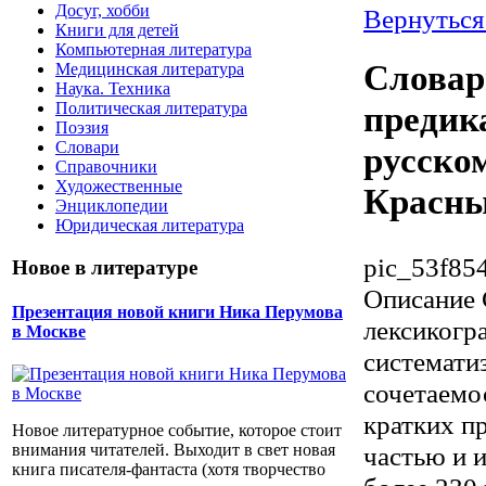
Досуг, хобби
Вернуться
Книги для детей
Компьютерная литература
Словар
Медицинская литература
Наука. Техника
Политическая литература
предик
Поэзия
Словари
русском
Справочники
Художественные
Красн
Энциклопедии
Юридическая литература
pic_53f85
Новое в литературе
Описание
Презентация новой книги Ника Перумова
лексикогр
в Москве
системати
сочетаемос
кратких п
Новое литературное событие, которое стоит
частью и 
внимания читателей. Выходит в свет новая
книга писателя-фантаста (хотя творчество