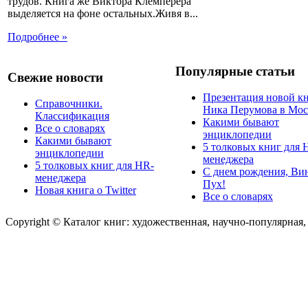
трудов. Книга же Виктора Клемперера
выделяется на фоне остальных.Живя в...
Подробнее »
Популярные статьи
Свежие новости
Презентация новой к
Справочники.
Ника Перумова в Мос
Классификация
Какими бывают
Все о словарях
энциклопедии
Какими бывают
5 толковых книг для 
энциклопедии
менеджера
5 толковых книг для HR-
С днем рождения, Ви
менеджера
Пух!
Новая книга о Twitter
Все о словарях
Copyright © Каталог книг: художественная, научно-популярная,