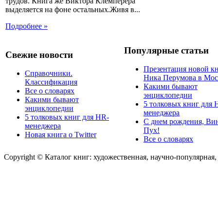
трудов. Книга же Виктора Клемперера
выделяется на фоне остальных.Живя в...
Подробнее »
Популярные статьи
Свежие новости
Презентация новой к
Справочники.
Ника Перумова в Мос
Классификация
Какими бывают
Все о словарях
энциклопедии
Какими бывают
5 толковых книг для 
энциклопедии
менеджера
5 толковых книг для HR-
С днем рождения, Ви
менеджера
Пух!
Новая книга о Twitter
Все о словарях
Copyright © Каталог книг: художественная, научно-популярная,