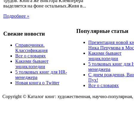
трудов. Книга же Виктора Клемперера
выделяется на фоне остальных.Живя в...
Подробнее »
Популярные статьи
Свежие новости
Презентация новой к
Справочники.
Ника Перумова в Мос
Классификация
Какими бывают
Все о словарях
энциклопедии
Какими бывают
5 толковых книг для 
энциклопедии
менеджера
5 толковых книг для HR-
С днем рождения, Ви
менеджера
Пух!
Новая книга о Twitter
Все о словарях
Copyright © Каталог книг: художественная, научно-популярная,