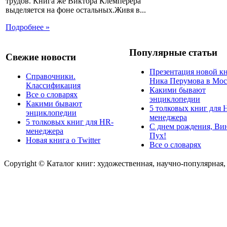
трудов. Книга же Виктора Клемперера
выделяется на фоне остальных.Живя в...
Подробнее »
Популярные статьи
Свежие новости
Презентация новой к
Справочники.
Ника Перумова в Мос
Классификация
Какими бывают
Все о словарях
энциклопедии
Какими бывают
5 толковых книг для 
энциклопедии
менеджера
5 толковых книг для HR-
С днем рождения, Ви
менеджера
Пух!
Новая книга о Twitter
Все о словарях
Copyright © Каталог книг: художественная, научно-популярная,