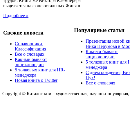
трудов. Книга же Виктора Клемперера
выделяется на фоне остальных.Живя в...
Подробнее »
Популярные статьи
Свежие новости
Презентация новой к
Справочники.
Ника Перумова в Мос
Классификация
Какими бывают
Все о словарях
энциклопедии
Какими бывают
5 толковых книг для 
энциклопедии
менеджера
5 толковых книг для HR-
С днем рождения, Ви
менеджера
Пух!
Новая книга о Twitter
Все о словарях
Copyright © Каталог книг: художественная, научно-популярная,