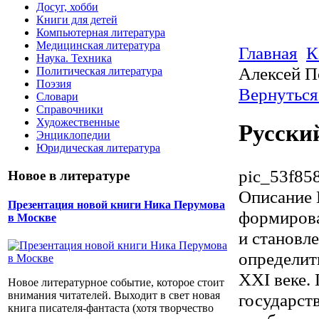
Досуг, хобби
Книги для детей
Компьютерная литература
Медицинская литература
Главная
К
Наука. Техника
Алексей П
Политическая литература
Поэзия
Вернуться
Словари
Справочники
Художественные
Русски
Энциклопедии
Юридическая литература
pic_53f85
Новое в литературе
Описание
Презентация новой книги Ника Перумова
формирова
в Москве
и становл
определит
XXI веке.
Новое литературное событие, которое стоит
внимания читателей. Выходит в свет новая
государст
книга писателя-фантаста (хотя творчество