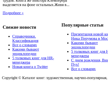
трудов. Книга же Виктора Клемперера
выделяется на фоне остальных.Живя в...
Подробнее »
Популярные статьи
Свежие новости
Презентация новой к
Справочники.
Ника Перумова в Мос
Классификация
Какими бывают
Все о словарях
энциклопедии
Какими бывают
5 толковых книг для 
энциклопедии
менеджера
5 толковых книг для HR-
С днем рождения, Ви
менеджера
Пух!
Новая книга о Twitter
Все о словарях
Copyright © Каталог книг: художественная, научно-популярная,