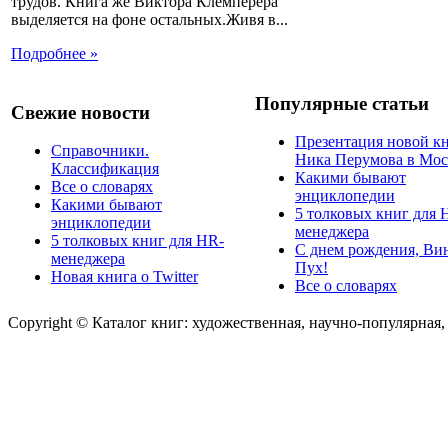
трудов. Книга же Виктора Клемперера
выделяется на фоне остальных.Живя в...
Подробнее »
Популярные статьи
Свежие новости
Презентация новой к
Справочники.
Ника Перумова в Мос
Классификация
Какими бывают
Все о словарях
энциклопедии
Какими бывают
5 толковых книг для 
энциклопедии
менеджера
5 толковых книг для HR-
С днем рождения, Ви
менеджера
Пух!
Новая книга о Twitter
Все о словарях
Copyright © Каталог книг: художественная, научно-популярная,