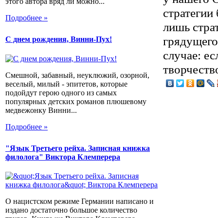
этого автора вряд ли можно...
стратегии 
Подробнее »
лишь стра
грядущего
С днем рождения, Винни-Пух!
случае: е
творчеств
Смешной, забавный, неуклюжий, озорной,
веселый, милый - эпитетов, которые
подойдут герою одного из самых
популярных детских романов плюшевому
медвежонку Винни...
Подробнее »
"Язык Третьего рейха. Записная книжка
филолога" Виктора Клемперера
О нацистском режиме Германии написано и
издано достаточно большое количество