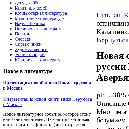
Досуг, хобби
Книги для детей
Компьютерная литература
Главная
К
Медицинская литература
опричнина
Наука. Техника
Политическая литература
Калашнико
Поэзия
Вернуться
Словари
Справочники
Художественные
Новая 
Энциклопедии
Юридическая литература
русски
Новое в литературе
Аверья
Презентация новой книги Ника Перумова
в Москве
pic_53f857
Описание
Многим эт
Новое литературное событие, которое стоит
безумием.
внимания читателей. Выходит в свет новая
книга писателя-фантаста (хотя творчество
у нашего 