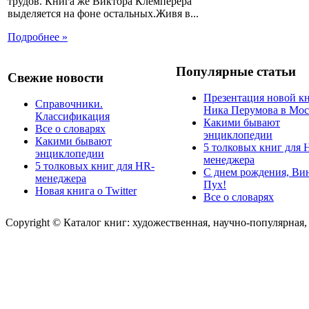
трудов. Книга же Виктора Клемперера
выделяется на фоне остальных.Живя в...
Подробнее »
Популярные статьи
Свежие новости
Презентация новой к
Справочники.
Ника Перумова в Мос
Классификация
Какими бывают
Все о словарях
энциклопедии
Какими бывают
5 толковых книг для 
энциклопедии
менеджера
5 толковых книг для HR-
С днем рождения, Ви
менеджера
Пух!
Новая книга о Twitter
Все о словарях
Copyright © Каталог книг: художественная, научно-популярная,