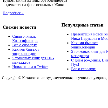
трудов. Книга же Виктора Клемперера
выделяется на фоне остальных.Живя в...
Подробнее »
Популярные статьи
Свежие новости
Презентация новой к
Справочники.
Ника Перумова в Мос
Классификация
Какими бывают
Все о словарях
энциклопедии
Какими бывают
5 толковых книг для 
энциклопедии
менеджера
5 толковых книг для HR-
С днем рождения, Ви
менеджера
Пух!
Новая книга о Twitter
Все о словарях
Copyright © Каталог книг: художественная, научно-популярная,