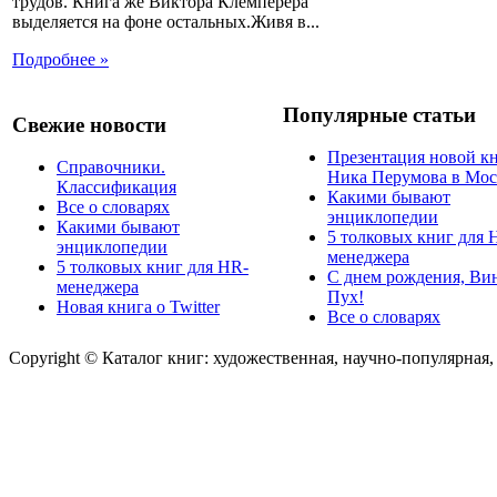
трудов. Книга же Виктора Клемперера
выделяется на фоне остальных.Живя в...
Подробнее »
Популярные статьи
Свежие новости
Презентация новой к
Справочники.
Ника Перумова в Мос
Классификация
Какими бывают
Все о словарях
энциклопедии
Какими бывают
5 толковых книг для 
энциклопедии
менеджера
5 толковых книг для HR-
С днем рождения, Ви
менеджера
Пух!
Новая книга о Twitter
Все о словарях
Copyright © Каталог книг: художественная, научно-популярная,