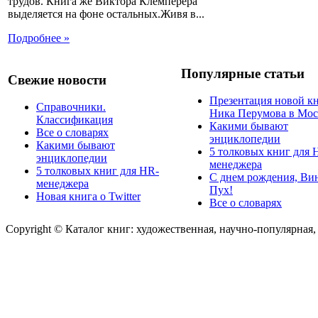
трудов. Книга же Виктора Клемперера
выделяется на фоне остальных.Живя в...
Подробнее »
Популярные статьи
Свежие новости
Презентация новой к
Справочники.
Ника Перумова в Мос
Классификация
Какими бывают
Все о словарях
энциклопедии
Какими бывают
5 толковых книг для 
энциклопедии
менеджера
5 толковых книг для HR-
С днем рождения, Ви
менеджера
Пух!
Новая книга о Twitter
Все о словарях
Copyright © Каталог книг: художественная, научно-популярная,