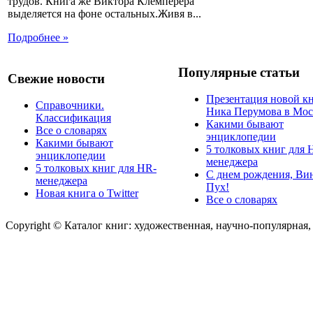
трудов. Книга же Виктора Клемперера
выделяется на фоне остальных.Живя в...
Подробнее »
Популярные статьи
Свежие новости
Презентация новой к
Справочники.
Ника Перумова в Мос
Классификация
Какими бывают
Все о словарях
энциклопедии
Какими бывают
5 толковых книг для 
энциклопедии
менеджера
5 толковых книг для HR-
С днем рождения, Ви
менеджера
Пух!
Новая книга о Twitter
Все о словарях
Copyright © Каталог книг: художественная, научно-популярная,