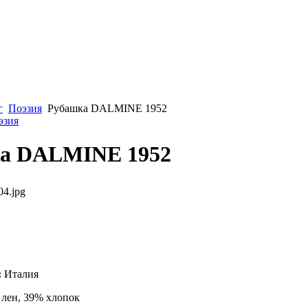
г
Поэзия
Рубашка DALMINE 1952
эзия
а DALMINE 1952
04.jpg
:
Италия
лен, 39% хлопок