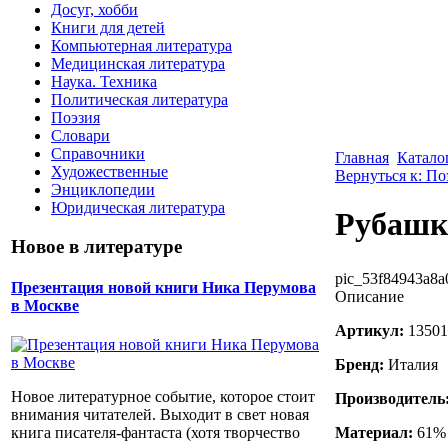
Досуг, хобби
Книги для детей
Компьютерная литература
Медицинская литература
Наука. Техника
Политическая литература
Поэзия
Словари
Справочники
Главная
Катало
Художественные
Вернуться к: По
Энциклопедии
Юридическая литература
Рубашк
Новое в литературе
pic_53f84943a8a
Презентация новой книги Ника Перумова
Описание
в Москве
Артикул:
13501
Бренд:
Италия
Новое литературное событие, которое стоит
Производитель
внимания читателей. Выходит в свет новая
Материал:
61% 
книга писателя-фантаста (хотя творчество