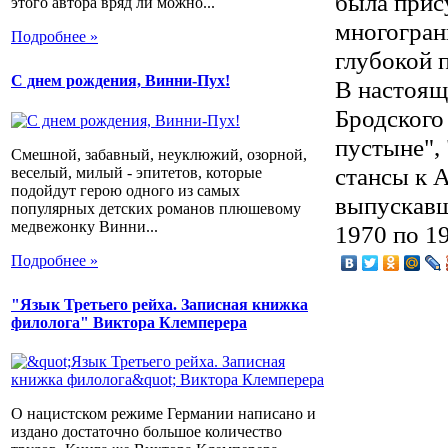
была прис
этого автора вряд ли можно...
многогран
Подробнее »
глубокой 
С днем рождения, Винни-Пух!
В настоящ
Бродского
пустыне",
Смешной, забавный, неуклюжий, озорной,
стансы к А
веселый, милый - эпитетов, которые
подойдут герою одного из самых
выпускавш
популярных детских романов плюшевому
медвежонку Винни...
1970 по 19
Подробнее »
"Язык Третьего рейха. Записная книжка
филолога" Виктора Клемперера
О нацистском режиме Германии написано и
издано достаточно большое количество