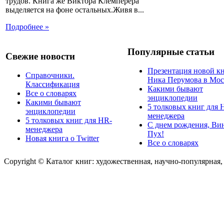
трудов. Книга же Виктора Клемперера
выделяется на фоне остальных.Живя в...
Подробнее »
Популярные статьи
Свежие новости
Презентация новой к
Справочники.
Ника Перумова в Мос
Классификация
Какими бывают
Все о словарях
энциклопедии
Какими бывают
5 толковых книг для 
энциклопедии
менеджера
5 толковых книг для HR-
С днем рождения, Ви
менеджера
Пух!
Новая книга о Twitter
Все о словарях
Copyright © Каталог книг: художественная, научно-популярная,