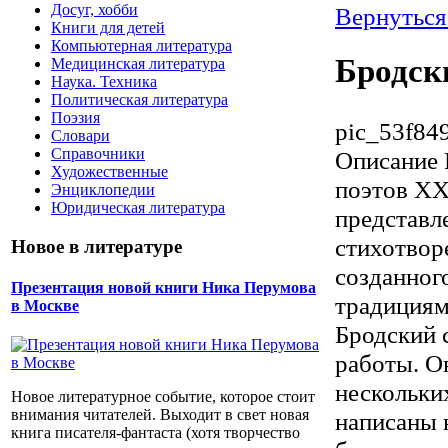
Досуг, хобби
Вернуться
Книги для детей
Компьютерная литература
Бродск
Медицинская литература
Наука. Техника
Политическая литература
Поэзия
pic_53f84
Словари
Справочники
Описание
Художественные
поэтов XX
Энциклопедии
Юридическая литература
представл
стихотвор
Новое в литературе
созданног
Презентация новой книги Ника Перумова
традициям
в Москве
Бродский 
работы. О
нескольки
Новое литературное событие, которое стоит
внимания читателей. Выходит в свет новая
написаны 
книга писателя-фантаста (хотя творчество