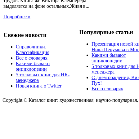
трудов. Книга же Виктора Клемперера
выделяется на фоне остальных.Живя в...
Подробнее »
Популярные статьи
Свежие новости
Презентация новой к
Справочники.
Ника Перумова в Мос
Классификация
Какими бывают
Все о словарях
энциклопедии
Какими бывают
5 толковых книг для 
энциклопедии
менеджера
5 толковых книг для HR-
С днем рождения, Ви
менеджера
Пух!
Новая книга о Twitter
Все о словарях
Copyright © Каталог книг: художественная, научно-популярная,