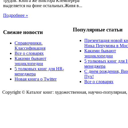
трудов. Книга же Виктора Клемперера
выделяется на фоне остальных.Живя в...
Подробнее »
Популярные статьи
Свежие новости
Презентация новой к
Справочники.
Ника Перумова в Мос
Классификация
Какими бывают
Все о словарях
энциклопедии
Какими бывают
5 толковых книг для 
энциклопедии
менеджера
5 толковых книг для HR-
С днем рождения, Ви
менеджера
Пух!
Новая книга о Twitter
Все о словарях
Copyright © Каталог книг: художественная, научно-популярная,