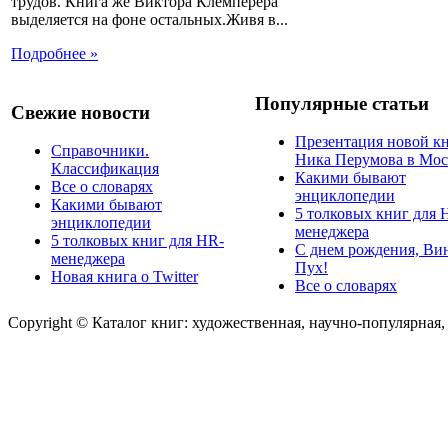
трудов. Книга же Виктора Клемперера
выделяется на фоне остальных.Живя в...
Подробнее »
Популярные статьи
Свежие новости
Презентация новой к
Справочники.
Ника Перумова в Мос
Классификация
Какими бывают
Все о словарях
энциклопедии
Какими бывают
5 толковых книг для 
энциклопедии
менеджера
5 толковых книг для HR-
С днем рождения, Ви
менеджера
Пух!
Новая книга о Twitter
Все о словарях
Copyright © Каталог книг: художественная, научно-популярная,