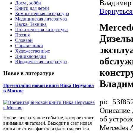
Владимир
Досуг, хобби
Книги для детей
Вернуться
Компьютерная литература
Медицинская литература
Наука. Техника
Mercede
Политическая литература
Поэзия
Дизель
Словари
Справочники
эксплу
Художественные
Энциклопедии
обслуж
Юридическая литература
констр
Новое в литературе
Влади
Презентация новой книги Ника Перумова
в Москве
pic_53f852
Описание
об устрой
Новое литературное событие, которое стоит
внимания читателей. Выходит в свет новая
Mercedes A
книга писателя-фантаста (хотя творчество