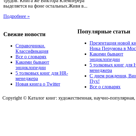
трудов. Книга же Виктора Клемперера
выделяется на фоне остальных.Живя в...
Подробнее »
Популярные статьи
Свежие новости
Презентация новой к
Справочники.
Ника Перумова в Мос
Классификация
Какими бывают
Все о словарях
энциклопедии
Какими бывают
5 толковых книг для 
энциклопедии
менеджера
5 толковых книг для HR-
С днем рождения, Ви
менеджера
Пух!
Новая книга о Twitter
Все о словарях
Copyright © Каталог книг: художественная, научно-популярная,