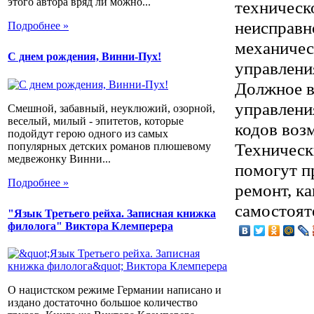
этого автора вряд ли можно...
техническ
неисправн
Подробнее »
механичес
С днем рождения, Винни-Пух!
управлени
Должное в
управления
Смешной, забавный, неуклюжий, озорной,
веселый, милый - эпитетов, которые
кодов воз
подойдут герою одного из самых
Техническ
популярных детских романов плюшевому
медвежонку Винни...
помогут п
Подробнее »
ремонт, ка
самостоят
"Язык Третьего рейха. Записная книжка
филолога" Виктора Клемперера
О нацистском режиме Германии написано и
издано достаточно большое количество