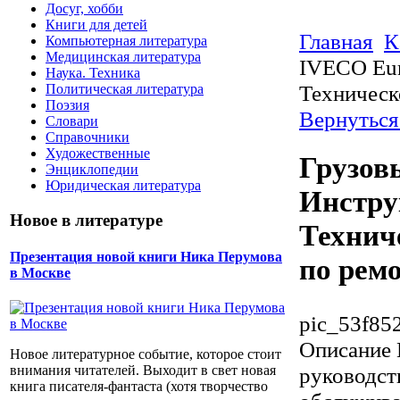
Досуг, хобби
Книги для детей
Главная
К
Компьютерная литература
Медицинская литература
IVECO Eur
Наука. Техника
Техническ
Политическая литература
Поэзия
Вернуться
Словари
Справочники
Художественные
Грузов
Энциклопедии
Юридическая литература
Инстру
Новое в литературе
Технич
Презентация новой книги Ника Перумова
по ремо
в Москве
pic_53f85
Описание
Новое литературное событие, которое стоит
руководст
внимания читателей. Выходит в свет новая
книга писателя-фантаста (хотя творчество