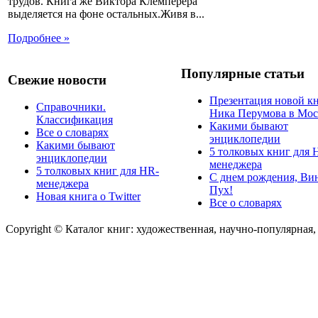
трудов. Книга же Виктора Клемперера
выделяется на фоне остальных.Живя в...
Подробнее »
Популярные статьи
Свежие новости
Презентация новой к
Справочники.
Ника Перумова в Мос
Классификация
Какими бывают
Все о словарях
энциклопедии
Какими бывают
5 толковых книг для 
энциклопедии
менеджера
5 толковых книг для HR-
С днем рождения, Ви
менеджера
Пух!
Новая книга о Twitter
Все о словарях
Copyright © Каталог книг: художественная, научно-популярная,