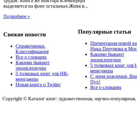
трудов. Книга же Виктора Клемперера
выделяется на фоне остальных.Живя в...
Подробнее »
Популярные статьи
Свежие новости
Презентация новой к
Справочники.
Ника Перумова в Мос
Классификация
Какими бывают
Все о словарях
энциклопедии
Какими бывают
5 толковых книг для 
энциклопедии
менеджера
5 толковых книг для HR-
С днем рождения, Ви
менеджера
Пух!
Новая книга о Twitter
Все о словарях
Copyright © Каталог книг: художественная, научно-популярная,