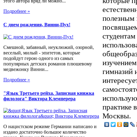
которые п
этого автора вряд ли можно...
естествен
Подробнее »
полезным 
С днем рождения, Винни-Пух!
посвящаем
студентам
использов
Смешной, забавный, неуклюжий, озорной,
общеобраз
веселый, милый - эпитетов, которые
подойдут герою одного из самых
изучением
популярных детских романов плюшевому
медвежонку Винни...
гимназий и
интересуе
Подробнее »
самостоят
"Язык Третьего рейха. Записная книжка
использую
филолога" Виктора Клемперера
практике 
Москвы.
О нацистском режиме Германии написано и
издано достаточно большое количество