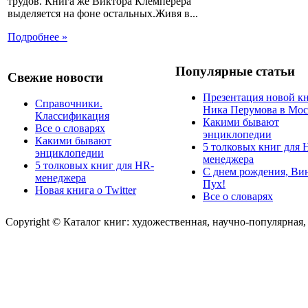
трудов. Книга же Виктора Клемперера
выделяется на фоне остальных.Живя в...
Подробнее »
Популярные статьи
Свежие новости
Презентация новой к
Справочники.
Ника Перумова в Мос
Классификация
Какими бывают
Все о словарях
энциклопедии
Какими бывают
5 толковых книг для 
энциклопедии
менеджера
5 толковых книг для HR-
С днем рождения, Ви
менеджера
Пух!
Новая книга о Twitter
Все о словарях
Copyright © Каталог книг: художественная, научно-популярная,