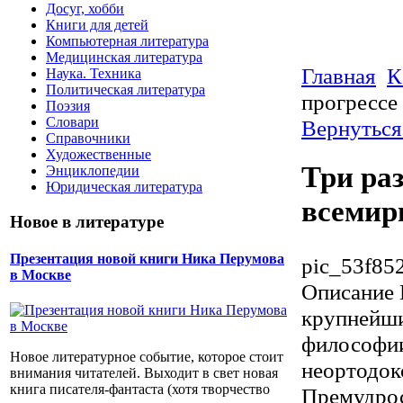
Досуг, хобби
Книги для детей
Компьютерная литература
Медицинская литература
Главная
К
Наука. Техника
Политическая литература
прогрессе
Поэзия
Словари
Вернуться
Справочники
Художественные
Три раз
Энциклопедии
Юридическая литература
всемир
Новое в литературе
Презентация новой книги Ника Перумова
pic_53f85
в Москве
Описание
крупней­ш
философии
Новое литературное событие, которое стоит
неортодок
внимания читателей. Выходит в свет новая
книга писателя-фантаста (хотя творчество
Премудрос