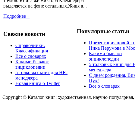
трудов. Книга же Виктора Клемперера
выделяется на фоне остальных.Живя в...
Подробнее »
Популярные статьи
Свежие новости
Презентация новой к
Справочники.
Ника Перумова в Мос
Классификация
Какими бывают
Все о словарях
энциклопедии
Какими бывают
5 толковых книг для 
энциклопедии
менеджера
5 толковых книг для HR-
С днем рождения, Ви
менеджера
Пух!
Новая книга о Twitter
Все о словарях
Copyright © Каталог книг: художественная, научно-популярная,