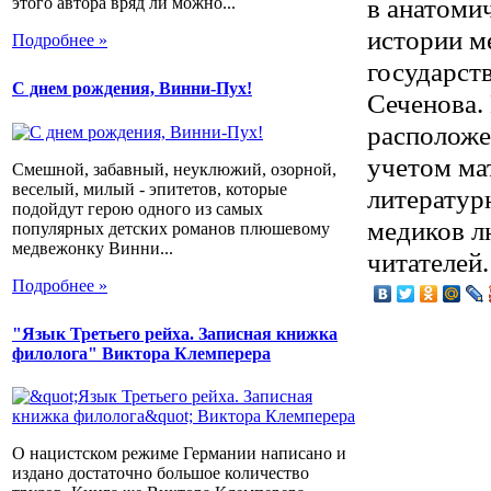
в анатоми
этого автора вряд ли можно...
истории м
Подробнее »
государст
С днем рождения, Винни-Пух!
Сеченова.
расположе
учетом ма
Смешной, забавный, неуклюжий, озорной,
веселый, милый - эпитетов, которые
литератур
подойдут герою одного из самых
медиков л
популярных детских романов плюшевому
медвежонку Винни...
читателей.
Подробнее »
"Язык Третьего рейха. Записная книжка
филолога" Виктора Клемперера
О нацистском режиме Германии написано и
издано достаточно большое количество