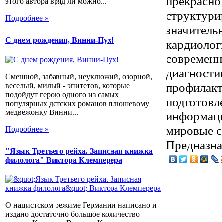
прекрасно
этого автора вряд ли можно...
структури
Подробнее »
значительн
С днем рождения, Винни-Пух!
кардиолог
современн
диагностик
Смешной, забавный, неуклюжий, озорной,
профилакт
веселый, милый - эпитетов, которые
подойдут герою одного из самых
подготовл
популярных детских романов плюшевому
медвежонку Винни...
информаци
мировые с
Подробнее »
Предназна
"Язык Третьего рейха. Записная книжка
филолога" Виктора Клемперера
О нацистском режиме Германии написано и
издано достаточно большое количество