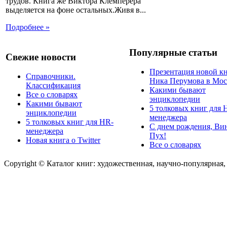
трудов. Книга же Виктора Клемперера
выделяется на фоне остальных.Живя в...
Подробнее »
Популярные статьи
Свежие новости
Презентация новой к
Справочники.
Ника Перумова в Мос
Классификация
Какими бывают
Все о словарях
энциклопедии
Какими бывают
5 толковых книг для 
энциклопедии
менеджера
5 толковых книг для HR-
С днем рождения, Ви
менеджера
Пух!
Новая книга о Twitter
Все о словарях
Copyright © Каталог книг: художественная, научно-популярная,