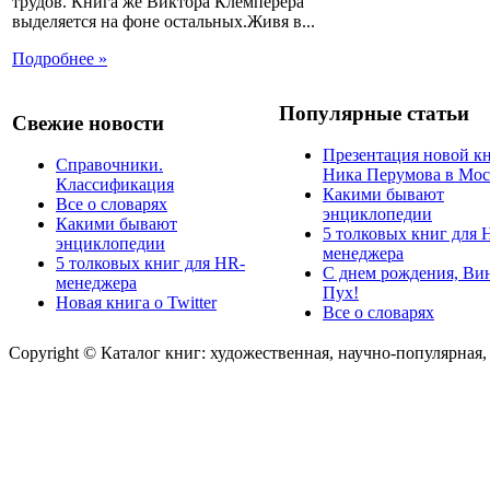
трудов. Книга же Виктора Клемперера
выделяется на фоне остальных.Живя в...
Подробнее »
Популярные статьи
Свежие новости
Презентация новой к
Справочники.
Ника Перумова в Мос
Классификация
Какими бывают
Все о словарях
энциклопедии
Какими бывают
5 толковых книг для 
энциклопедии
менеджера
5 толковых книг для HR-
С днем рождения, Ви
менеджера
Пух!
Новая книга о Twitter
Все о словарях
Copyright © Каталог книг: художественная, научно-популярная,