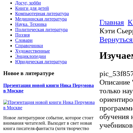
Досуг, хобби
Книги для детей
Компьютерная литература
Медицинская литература
Главная
К
Наука. Техника
Кэти Сьер
Политическая литература
Поэзия
Вернуться
Словари
Справочники
Художественные
Изучае
Энциклопедии
Юридическая литература
pic_53f85
Новое в литературе
Описание
Презентация новой книги Ника Перумова
только нау
в Москве
ориентиро
программи
обучения н
Новое литературное событие, которое стоит
внимания читателей. Выходит в свет новая
учебников 
книга писателя-фантаста (хотя творчество