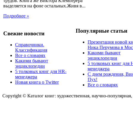
трудов. Книга же Виктора Клемперера
выделяется на фоне остальных.Живя в...
Подробнее »
Популярные статьи
Свежие новости
Презентация новой к
Справочники.
Ника Перумова в Мос
Классификация
Какими бывают
Все о словарях
энциклопедии
Какими бывают
5 толковых книг для 
энциклопедии
менеджера
5 толковых книг для HR-
С днем рождения, Ви
менеджера
Пух!
Новая книга о Twitter
Все о словарях
Copyright © Каталог книг: художественная, научно-популярная,