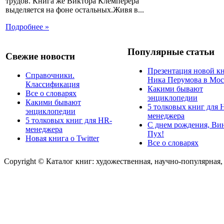
трудов. Книга же Виктора Клемперера
выделяется на фоне остальных.Живя в...
Подробнее »
Популярные статьи
Свежие новости
Презентация новой к
Справочники.
Ника Перумова в Мос
Классификация
Какими бывают
Все о словарях
энциклопедии
Какими бывают
5 толковых книг для 
энциклопедии
менеджера
5 толковых книг для HR-
С днем рождения, Ви
менеджера
Пух!
Новая книга о Twitter
Все о словарях
Copyright © Каталог книг: художественная, научно-популярная,