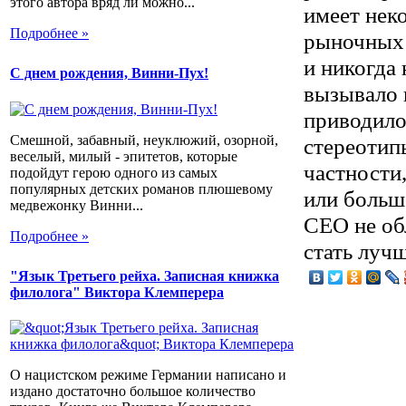
этого автора вряд ли можно...
имеет нек
Подробнее »
рыночных 
и никогда
С днем рождения, Винни-Пух!
вызывало 
приводило
Смешной, забавный, неуклюжий, озорной,
стереотипы
веселый, милый - эпитетов, которые
частности
подойдут герою одного из самых
популярных детских романов плюшевому
или больш
медвежонку Винни...
CEO не об
Подробнее »
стать луч
"Язык Третьего рейха. Записная книжка
филолога" Виктора Клемперера
О нацистском режиме Германии написано и
издано достаточно большое количество