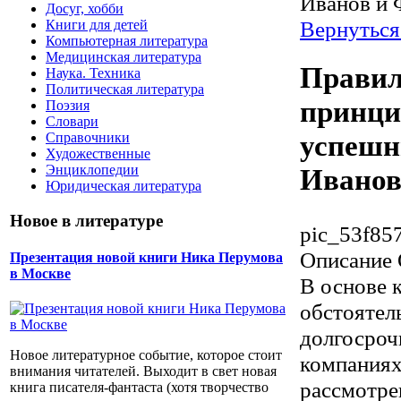
Иванов и 
Досуг, хобби
Вернуться
Книги для детей
Компьютерная литература
Медицинская литература
Правил
Наука. Техника
Политическая литература
принци
Поэзия
Словари
успешн
Справочники
Художественные
Энциклопедии
Иванов
Юридическая литература
Новое в литературе
pic_53f85
Описание
Презентация новой книги Ника Перумова
в Москве
В основе 
обстоятел
долгосроч
Новое литературное событие, которое стоит
компаниях
внимания читателей. Выходит в свет новая
рассмотре
книга писателя-фантаста (хотя творчество