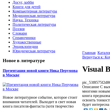
Досуг, хобби
Книги для детей
Компьютерная литература
Медицинская литература
Наука. Техника
Политическая литература
Поэзия
Словари
Справочники
Художественные
Энциклопедии
Юридическая литература
Главная
Катало
Вернуться к: К
Новое в литературе
Visual 
Презентация новой книги Ника Перумова
в Москве
pic_53f8575f2d8
Описание
С вых
многими новыми
книга предназна
Новое литературное событие, которое стоит
освоить тонкос
внимания читателей. Выходит в свет новая
будет интересн
книга писателя-фантаста (хотя творчество