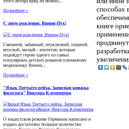
или иной з
этого автора вряд ли можно...
способах 
Подробнее »
обеспечен
С днем рождения, Винни-Пух!
книге ори
применени
продвинут
Смешной, забавный, неуклюжий, озорной,
разработк
веселый, милый - эпитетов, которые
подойдут герою одного из самых
увеличени
популярных детских романов плюшевому
медвежонку Винни...
Подробнее »
"Язык Третьего рейха. Записная книжка
филолога" Виктора Клемперера
О нацистском режиме Германии написано и
издано достаточно большое количество