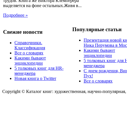
трудов. Книга же Виктора Клемперера
выделяется на фоне остальных.Живя в...
Подробнее »
Популярные статьи
Свежие новости
Презентация новой к
Справочники.
Ника Перумова в Мос
Классификация
Какими бывают
Все о словарях
энциклопедии
Какими бывают
5 толковых книг для 
энциклопедии
менеджера
5 толковых книг для HR-
С днем рождения, Ви
менеджера
Пух!
Новая книга о Twitter
Все о словарях
Copyright © Каталог книг: художественная, научно-популярная,