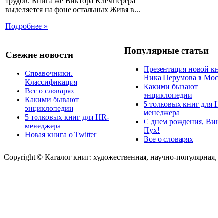
трудов. Книга же Виктора Клемперера
выделяется на фоне остальных.Живя в...
Подробнее »
Популярные статьи
Свежие новости
Презентация новой к
Справочники.
Ника Перумова в Мос
Классификация
Какими бывают
Все о словарях
энциклопедии
Какими бывают
5 толковых книг для 
энциклопедии
менеджера
5 толковых книг для HR-
С днем рождения, Ви
менеджера
Пух!
Новая книга о Twitter
Все о словарях
Copyright © Каталог книг: художественная, научно-популярная,