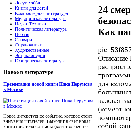
Досуг, хобби
24 сме
Книги для детей
Компьютерная литература
безопа
Медицинская литература
Наука. Техника
Как на
Политическая литература
Поэзия
Словари
Справочники
pic_53f85
Художественные
Энциклопедии
Описание
Юридическая литература
распростр
Новое в литературе
программн
для взлом
Презентация новой книги Ника Перумова
в Москве
большинст
каждая гл
(«смертно
компьютер
Новое литературное событие, которое стоит
внимания читателей. Выходит в свет новая
собой кап
книга писателя-фантаста (хотя творчество