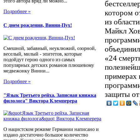
этого автора вряд ли можно...
бестселлер
котором о
Подробнее »
из област
С днем рождения, Винни-Пух!
Майкл Хов
программи
объединил
Смешной, забавный, неуклюжий, озорной,
веселый, милый - эпитетов, которые
«24 смерт
подойдут герою одного из самых
популярных детских романов плюшевому
полезнейш
медвежонку Винни...
примерах 
Подробнее »
программи
защиты от
"Язык Третьего рейха. Записная книжка
филолога" Виктора Клемперера
О нацистском режиме Германии написано и
издано достаточно большое количество