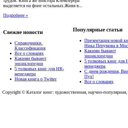
трудов. Книга же Виктора Клемперера
выделяется на фоне остальных.Живя в...
Подробнее »
Популярные статьи
Свежие новости
Презентация новой к
Справочники.
Ника Перумова в Мос
Классификация
Какими бывают
Все о словарях
энциклопедии
Какими бывают
5 толковых книг для 
энциклопедии
менеджера
5 толковых книг для HR-
С днем рождения, Ви
менеджера
Пух!
Новая книга о Twitter
Все о словарях
Copyright © Каталог книг: художественная, научно-популярная,