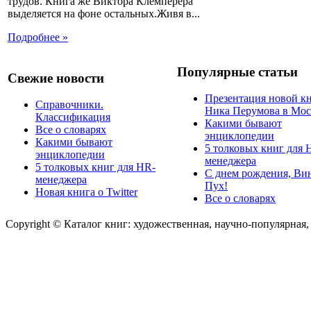
трудов. Книга же Виктора Клемперера
выделяется на фоне остальных.Живя в...
Подробнее »
Популярные статьи
Свежие новости
Презентация новой к
Справочники.
Ника Перумова в Мос
Классификация
Какими бывают
Все о словарях
энциклопедии
Какими бывают
5 толковых книг для 
энциклопедии
менеджера
5 толковых книг для HR-
С днем рождения, Ви
менеджера
Пух!
Новая книга о Twitter
Все о словарях
Copyright © Каталог книг: художественная, научно-популярная,