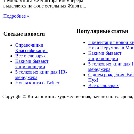
трудов. Книга же Виктора Клемперера
выделяется на фоне остальных.Живя в...
Подробнее »
Популярные статьи
Свежие новости
Презентация новой к
Справочники.
Ника Перумова в Мос
Классификация
Какими бывают
Все о словарях
энциклопедии
Какими бывают
5 толковых книг для 
энциклопедии
менеджера
5 толковых книг для HR-
С днем рождения, Ви
менеджера
Пух!
Новая книга о Twitter
Все о словарях
Copyright © Каталог книг: художественная, научно-популярная,