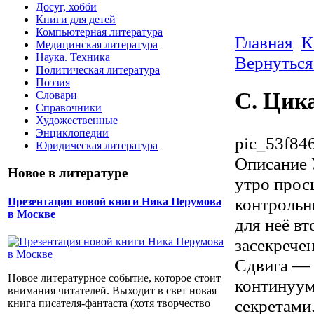
Досуг, хобби
Книги для детей
Компьютерная литература
Главная
К
Медицинская литература
Наука. Техника
Вернуться
Политическая литература
Поэзия
С. Цик
Словари
Справочники
Художественные
Энциклопедии
pic_53f846
Юридическая литература
Описание
Новое в литературе
утро прос
контрольн
Презентация новой книги Ника Перумова
в Москве
для неё вт
засекрече
Сдвига — 
Новое литературное событие, которое стоит
контину­у
внимания читателей. Выходит в свет новая
секретами
книга писателя-фантаста (хотя творчество