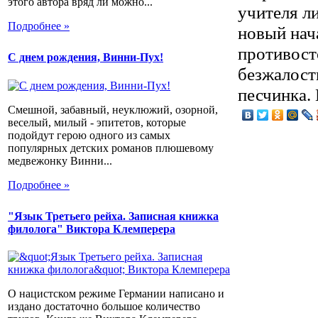
этого автора вряд ли можно...
учителя л
Подробнее »
новый нач
противост
С днем рождения, Винни-Пух!
безжалост
песчинка.
Смешной, забавный, неуклюжий, озорной,
веселый, милый - эпитетов, которые
подойдут герою одного из самых
популярных детских романов плюшевому
медвежонку Винни...
Подробнее »
"Язык Третьего рейха. Записная книжка
филолога" Виктора Клемперера
О нацистском режиме Германии написано и
издано достаточно большое количество