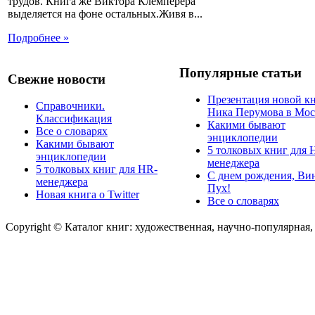
трудов. Книга же Виктора Клемперера
выделяется на фоне остальных.Живя в...
Подробнее »
Популярные статьи
Свежие новости
Презентация новой к
Справочники.
Ника Перумова в Мос
Классификация
Какими бывают
Все о словарях
энциклопедии
Какими бывают
5 толковых книг для 
энциклопедии
менеджера
5 толковых книг для HR-
С днем рождения, Ви
менеджера
Пух!
Новая книга о Twitter
Все о словарях
Copyright © Каталог книг: художественная, научно-популярная,