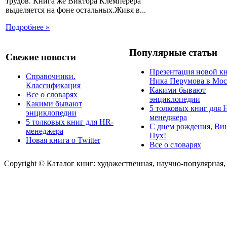
трудов. Книга же Виктора Клемперера
выделяется на фоне остальных.Живя в...
Подробнее »
Популярные статьи
Свежие новости
Презентация новой к
Справочники.
Ника Перумова в Мос
Классификация
Какими бывают
Все о словарях
энциклопедии
Какими бывают
5 толковых книг для 
энциклопедии
менеджера
5 толковых книг для HR-
С днем рождения, Ви
менеджера
Пух!
Новая книга о Twitter
Все о словарях
Copyright © Каталог книг: художественная, научно-популярная,