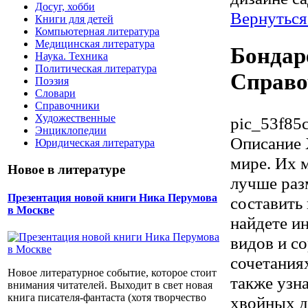
Досуг, хобби
Вернуться 
Книги для детей
Компьютерная литература
Медицинская литература
Бондар
Наука. Техника
Политическая литература
Справо
Поэзия
Словари
Справочники
Художественные
pic_53f85
Энциклопедии
Описание
Юридическая литература
мире. Их 
Новое в литературе
лучше раз
Презентация новой книги Ника Перумова
составить
в Москве
найдете и
видов и с
сочетания
Новое литературное событие, которое стоит
также узн
внимания читателей. Выходит в свет новая
книга писателя-фантаста (хотя творчество
хвойных д