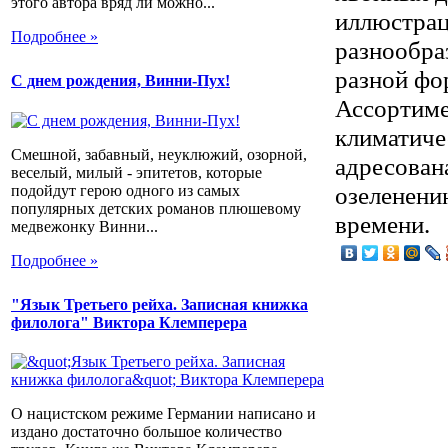
этого автора вряд ли можно...
иллюстрац
Подробнее »
разнообра
разной фо
С днем рождения, Винни-Пух!
Ассортиме
климатиче
Смешной, забавный, неуклюжий, озорной,
адресован
веселый, милый - эпитетов, которые
озеленению
подойдут герою одного из самых
популярных детских романов плюшевому
времени.
медвежонку Винни...
Подробнее »
"Язык Третьего рейха. Записная книжка
филолога" Виктора Клемперера
О нацистском режиме Германии написано и
издано достаточно большое количество