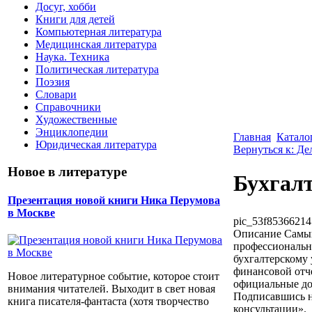
Досуг, хобби
Книги для детей
Компьютерная литература
Медицинская литература
Наука. Техника
Политическая литература
Поэзия
Словари
Справочники
Художественные
Энциклопедии
Главная
Катало
Юридическая литература
Вернуться к: Де
Новое в литературе
Бухгалт
Презентация новой книги Ника Перумова
в Москве
pic_53f85366214
Описание
Самый
профессиональны
бухгалтерскому 
финансовой отч
Новое литературное событие, которое стоит
официальные до
внимания читателей. Выходит в свет новая
Подписавшись н
книга писателя-фантаста (хотя творчество
консультации».