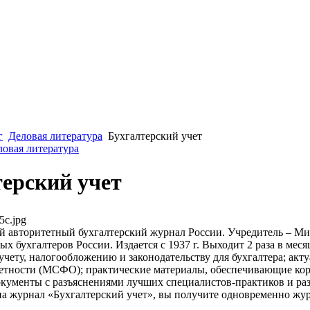
г
Деловая литература
Бухгалтерский учет
ловая литература
ерский учет
5c.jpg
 авторитетный бухгалтерский журнал России. Учредитель – Ми
х бухгалтеров России. Издается с 1937 г. Выходит 2 раза в мес
учету, налогообложению и законодательству для бухгалтера; а
етности (МСФО); практические материалы, обеспечивающие ко
кументы с разъяснениями лучших специалистов-практиков и раз
а журнал «Бухгалтерский учет», вы получите одновременно жу