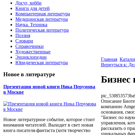
Досуг, хобби
Книги для детей
Компьютерная литература
Медицинская литература
Наука. Техника
Политическая литература
Поэзия
Словари
Справочники
Художественные
Энциклопедии
Главная
Катало
Юридическая литература
Вернуться к: Де
Новое в литературе
Бизнес 
Презентация новой книги Ника Перумова
в Москве
pic_53f853573ba
Описание
Биотех
компанию Amgen,
основания, смог
"Бизнес по наук
Новое литературное событие, которое стоит
управления, кот
внимания читателей. Выходит в свет новая
рассказать о пр
книга писателя-фантаста (хотя творчество
уникальных фарм