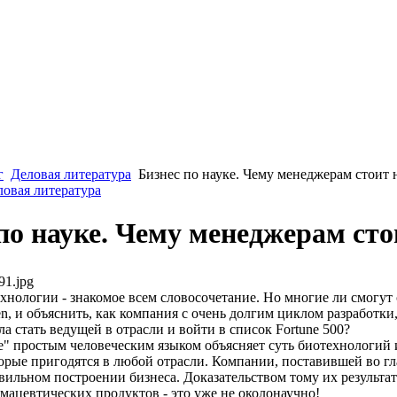
г
Деловая литература
Бизнес по науке. Чему менеджерам стоит 
ловая литература
по науке. Чему менеджерам сто
91.jpg
нологии - знакомое всем словосочетание. Но многие ли смогут с
 и объяснить, как компания с очень долгим циклом разработки,
ла стать ведущей в отрасли и войти в список Fortune 500?
е" простым человеческим языком объясняет суть биотехнологий
орые пригодятся в любой отрасли. Компании, поставившей во гла
авильном построении бизнеса. Доказательством тому их результат
ацевтических продуктов - это уже не околонаучно!