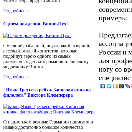
концепции
этого автора вряд ли можно...
современн
Подробнее »
примеры.
С днем рождения, Винни-Пух!
Предлагае
ассоциаци
Смешной, забавный, неуклюжий, озорной,
России и м
веселый, милый - эпитетов, которые
подойдут герою одного из самых
для профе
популярных детских романов плюшевому
медвежонку Винни...
ногу со в
специалис
Подробнее »
"Язык Третьего рейха. Записная книжка
филолога" Виктора Клемперера
О нацистском режиме Германии написано и
издано достаточно большое количество