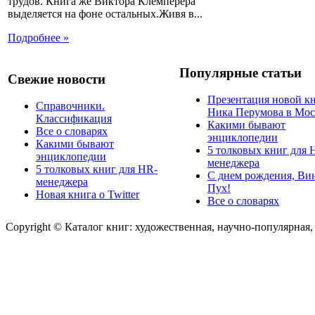
трудов. Книга же Виктора Клемперера
выделяется на фоне остальных.Живя в...
Подробнее »
Популярные статьи
Свежие новости
Презентация новой к
Справочники.
Ника Перумова в Мос
Классификация
Какими бывают
Все о словарях
энциклопедии
Какими бывают
5 толковых книг для 
энциклопедии
менеджера
5 толковых книг для HR-
С днем рождения, Ви
менеджера
Пух!
Новая книга о Twitter
Все о словарях
Copyright © Каталог книг: художественная, научно-популярная,